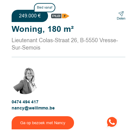
Bied vanaf
249.000 €
Delen
Woning, 180 m²
Lieutenant Colas-Straat 26, B-5550 Vresse-
Sur-Semois
0474 494 417
nancy@wellimmo.be
Ga op bezoek met Nancy