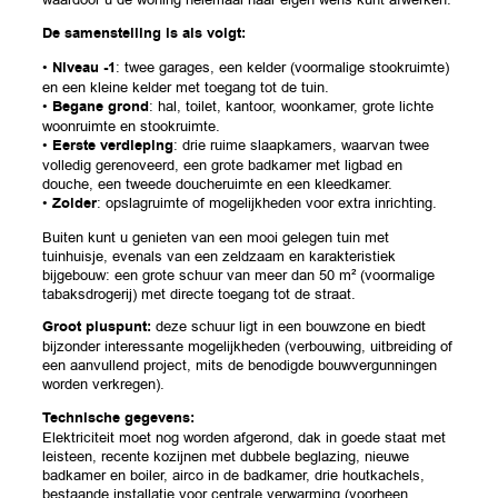
De samenstelling is als volgt:
•
Niveau -1
: twee garages, een kelder (voormalige stookruimte)
en een kleine kelder met toegang tot de tuin.
•
Begane grond
: hal, toilet, kantoor, woonkamer, grote lichte
woonruimte en stookruimte.
•
Eerste verdieping
: drie ruime slaapkamers, waarvan twee
volledig gerenoveerd, een grote badkamer met ligbad en
douche, een tweede doucheruimte en een kleedkamer.
•
Zolder
: opslagruimte of mogelijkheden voor extra inrichting.
Buiten kunt u genieten van een mooi gelegen tuin met
tuinhuisje, evenals van een zeldzaam en karakteristiek
bijgebouw: een grote schuur van meer dan 50 m² (voormalige
tabaksdrogerij) met directe toegang tot de straat.
Groot pluspunt:
deze schuur ligt in een bouwzone en biedt
bijzonder interessante mogelijkheden (verbouwing, uitbreiding of
een aanvullend project, mits de benodigde bouwvergunningen
worden verkregen).
Technische gegevens:
Elektriciteit moet nog worden afgerond, dak in goede staat met
leisteen, recente kozijnen met dubbele beglazing, nieuwe
badkamer en boiler, airco in de badkamer, drie houtkachels,
bestaande installatie voor centrale verwarming (voorheen