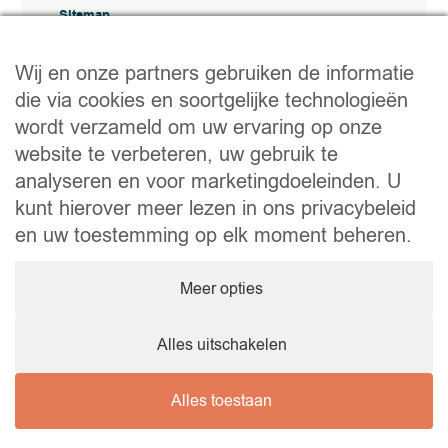
Sitemap
Kopen
Huren
Wij en onze partners gebruiken de informatie
Verkopen
die via cookies en soortgelijke technologieën
Bureau
Contact
wordt verzameld om uw ervaring op onze
Nuttige links
website te verbeteren, uw gebruik te
Praktische tips voor verkopen of verhuren
analyseren en voor marketingdoeleinden. U
Een verhuizing voorbereiden
kunt hierover meer lezen in ons privacybeleid
Handige documenten
Notaire.be
en uw toestemming op elk moment beheren.
Bedrijf
Meer opties
BTW-nummer: BE 0464.629.802 • IPI: 510350
Beroepsaansprakelijkheidsverzekering en borgstelling via
AXA Belgium NV – polisnr. 730.390.160 Makelaar in
onroerend goed, erkend in België
Alles uitschakelen
Alles toestaan
© 2026 Wellimmo • Alle rechten voorbehouden
Bescherming van persoonsgegevens
•
Wettelijke vermeldingen
•