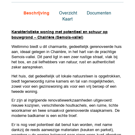
Beschrijving
Overzicht
Documenten
Kaart
Karakteristieke woning met potentieel en schuur op
bouwgrond – Chairière (Semois-vallei)
Wellimmo biedt u dit charmante, gedeeltelijk gerenoveerde huis
aan, ideaal gelegen in Chairière, in het hart van de prachtige
Semois-vallei. Dit pand ligt in een zeer rustige straat, vlak bij
het bos, en zal liefhebbers van natuur, rust en authenticiteit
zeker aanspreken.
Het huis, dat gedeeltelijk uit lokale natuursteen is opgetrokken,
biedt tegenwoordig ruime kamers en tal van mogelijkheden,
zowel voor een gezinswoning als voor een vrij beroep of een
tweede woning.
Er zijn al ingrijpende renovatiewerkzaamheden uitgevoerd:
nieuwe kozijnen, verschillende houtkachels, een ruime, lichte
woonkamer en twee smaakvol gerenoveerde slaapkamers. De
moderne badkamer is een echte troef.
Er is nog veel potentieel dat benut kan worden, met name
dankzij de reeds aanwezige materialen (keuken en parket),
waardoor u de woning helemaal naar eigen wens kunt afwerken.