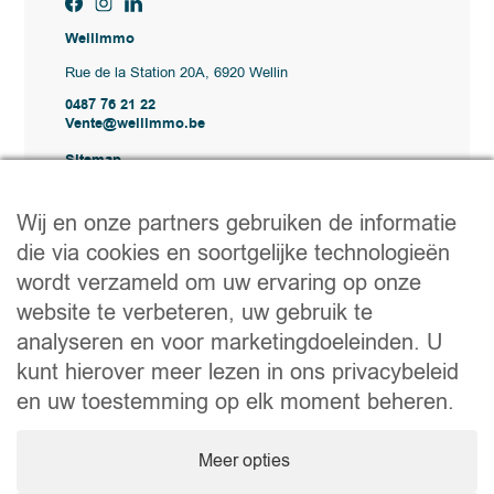
Wellimmo
Rue de la Station 20A, 6920 Wellin
0487 76 21 22
Vente@wellimmo.be
Sitemap
Kopen
Huren
Wij en onze partners gebruiken de informatie
Verkopen
die via cookies en soortgelijke technologieën
Bureau
Contact
wordt verzameld om uw ervaring op onze
Nuttige links
website te verbeteren, uw gebruik te
analyseren en voor marketingdoeleinden. U
Praktische tips voor verkopen of verhuren
Een verhuizing voorbereiden
kunt hierover meer lezen in ons privacybeleid
Handige documenten
Notaire.be
en uw toestemming op elk moment beheren.
Bedrijf
Meer opties
BTW-nummer: BE 0464.629.802 • IPI: 510350
Beroepsaansprakelijkheidsverzekering en borgstelling via