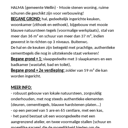
HALMA (gemeente Wellin) - Mooie stenen woning, ruime
schuren die geschikt zijn voor verbouwing!
BEGANE GROND:
hal, gedeeltelijk ingerichte keuken,
woonkamer (zithoek en eethoek), bijgebouw met mooie
blauwe natuursteen tegels (voormalige werkplaats), stal van
meer dan 36 m² en schuur van meer dan 37 m², indien
gewenst in te richten op 3 niveaus. Buitenwc.
De hal en de keuken zijn betegeld met prachtige, authentieke
cementtegels die nog in uitstekende staat verkeren!
Begane grond + 1:
slaapgedeelte met 3 slaapkamers en een
badkamer (wastafel, bad en toilet),
Begane grond + 2e verdieping:
zolder van 59 m² die kan
worden ingericht.
MEER INFO:
- robuust gebouw van lokale natuursteen, zorgvuldig
onderhouden, met nog steeds authentieke elementen
(deuren, cementtegels, blauwe hardstenen platen...)
- op een perceel van 5 are en 65 centiare, met een kas,
- het pand bestaat uit een woongedeelte met een
aangrenzend atelier, en twee voormalige stallen (schuur en
mogelijke garage) die de mogelijkheid bieden om de