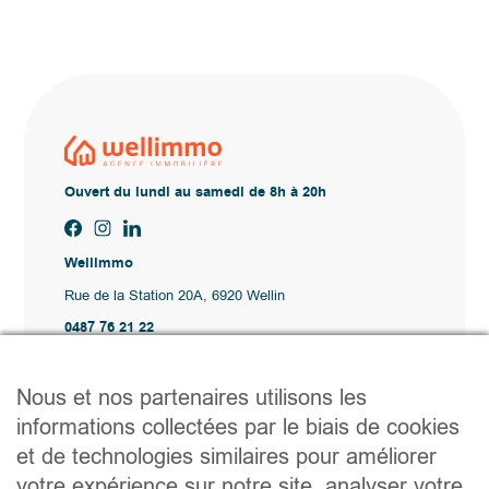
Ouvert du lundi au samedi de 8h à 20h
Wellimmo
Rue de la Station 20A, 6920 Wellin
0487 76 21 22
Vente@wellimmo.be
Plan du site
Nous et nos partenaires utilisons les
Acheter
informations collectées par le biais de cookies
Louer
et de technologies similaires pour améliorer
Vendre
Agence
votre expérience sur notre site, analyser votre