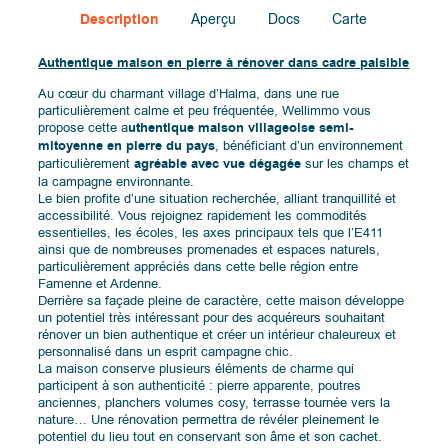
Description
Aperçu
Docs
Carte
Authentique maison en pierre à rénover dans cadre paisible
Au cœur du charmant village d’Halma, dans une rue
particulièrement calme et peu fréquentée, Wellimmo vous
propose cette a
uthentique maison villageoise semi-
mitoyenne en pierre du pays
, bénéficiant d’un environnement
particulièrement
agréable avec vue dégagée
sur les champs et
la campagne environnante.
Le bien profite d’une situation recherchée, alliant tranquillité et
accessibilité. Vous rejoignez rapidement les commodités
essentielles, les écoles, les axes principaux tels que l’E411
ainsi que de nombreuses promenades et espaces naturels,
particulièrement appréciés dans cette belle région entre
Famenne et Ardenne.
Derrière sa façade pleine de caractère, cette maison développe
un potentiel très intéressant pour des acquéreurs souhaitant
rénover un bien authentique et créer un intérieur chaleureux et
personnalisé dans un esprit campagne chic.
La maison conserve plusieurs éléments de charme qui
participent à son authenticité : pierre apparente, poutres
anciennes, planchers volumes cosy, terrasse tournée vers la
nature… Une rénovation permettra de révéler pleinement le
potentiel du lieu tout en conservant son âme et son cachet.