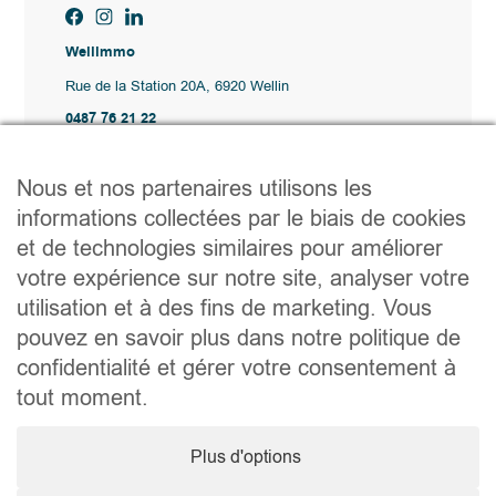
Wellimmo
Rue de la Station 20A, 6920 Wellin
0487 76 21 22
Vente@wellimmo.be
Plan du site
Nous et nos partenaires utilisons les
Acheter
informations collectées par le biais de cookies
Louer
et de technologies similaires pour améliorer
Vendre
Agence
votre expérience sur notre site, analyser votre
Contact
utilisation et à des fins de marketing. Vous
Liens utiles
pouvez en savoir plus dans notre politique de
Conseils pratiques pour vendre ou louer
confidentialité et gérer votre consentement à
Préparer un déménagement
Documents utiles
tout moment.
Notaire.be
Société
Plus d'options
TVA. BE 0464.629.802 • IPI : 510350 RC professionnelle et