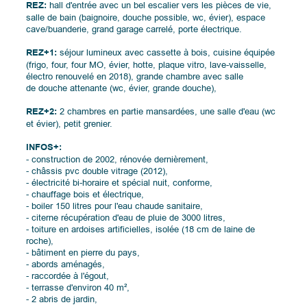
REZ:
hall d'entrée avec un bel escalier vers les pièces de vie,
salle de bain (baignoire, douche possible, wc, évier), espace
cave/buanderie, grand garage carrelé, porte électrique.
REZ+1:
séjour lumineux avec cassette à bois, cuisine équipée
(frigo, four, four MO, évier, hotte, plaque vitro, lave-vaisselle,
électro renouvelé en 2018), grande chambre avec salle
de douche attenante (wc, évier, grande douche),
REZ+2:
2 chambres en partie mansardées, une salle d'eau (wc
et évier), petit grenier.
INFOS+:
- construction de 2002, rénovée dernièrement,
- châssis pvc double vitrage (2012),
- électricité bi-horaire et spécial nuit, conforme,
- chauffage bois et électrique,
- boiler 150 litres pour l'eau chaude sanitaire,
- citerne récupération d'eau de pluie de 3000 litres,
- toiture en ardoises artificielles, isolée (18 cm de laine de
roche),
- bâtiment en pierre du pays,
- abords aménagés,
- raccordée à l'égout,
- terrasse d'environ 40 m²,
- 2 abris de jardin,