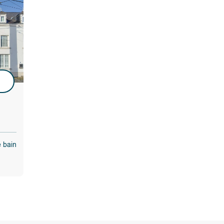
faculté, de
ndre ou ne
llement tenu
u
le qui lui
itères
élai de
e bain