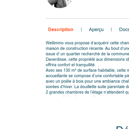
Description
Aperçu
Doc
Wellimmo vous propose d’acquérir cette cha
maison de construction récente. Au bout d’un
issue d’ un quartier recherché de la commun
Daverdisse, cette propriété aux dimensions i
offrira confort et tranquillité. .
Avec ses 130 m² de surface habitable, cette 
accueillante se compose d’une confortable pi
avec un poêle à bois pour une ambiance chal
soirées d’hiver. La douillette suite parentale 
2 grandes chambres de l’étage n’attendent qu
personnalisées à votre goût . Le garage est s
peut servir d’espace de rangement supplémen
beau carport étant à disposition pour abriter 
véhicule).
A l'extérieur, une clôture en bois encadre l’ent
préservant ainsi votre intimité. Le jardin jolim