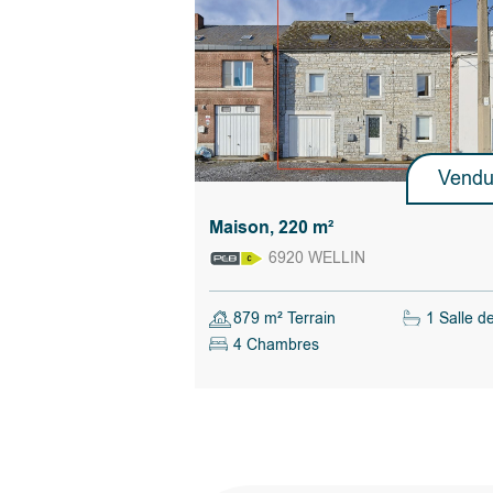
- bardage en ardoises naturelles
- vide ventilé
- raccordement à l'égout
- double abri de jardin
- carport
R.C
. : 614€
Le propriétaire vendeur du bien dispose de la 
manière totalement libre et autonome, de ve
pas vendre. S’il décide de vendre, il n’est nu
Vend
de retenir l’offre la plus élevée mais choisit cel
convient le mieux au regard de ses propres cr
Maison, 220 m²
(montant de l’offre, conditions suspensives, d
signature,…).
6920 WELLIN
Calculer les droits d'enregistrement
879 m² Terrain
1 Salle d
4 Chambres