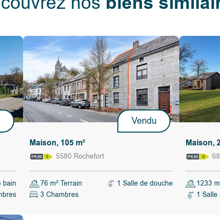
biens similai
couvrez nos
 pourrez
e depuis la
irée.
ous rêviez
e !
c cuisine
rage,
au ou salle
u
Vendu
uche avec
Maison, 105 m²
Maison, 
5580 Rochefort
68
tion de
) et poêle à
e bain
76 m² Terrain
1 Salle de douche
1233 m²
mbres
3 Chambres
1 Salle