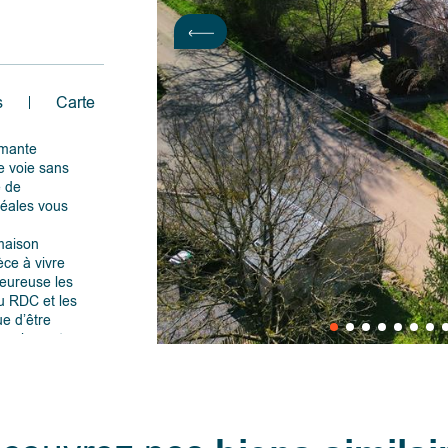
s
Carte
rmante
e voie sans
e de
déales vous
maison
èce à vivre
eureuse les
du RDC et les
e d’être
pacieux et
taire (un
votre
rée,
ent arboré