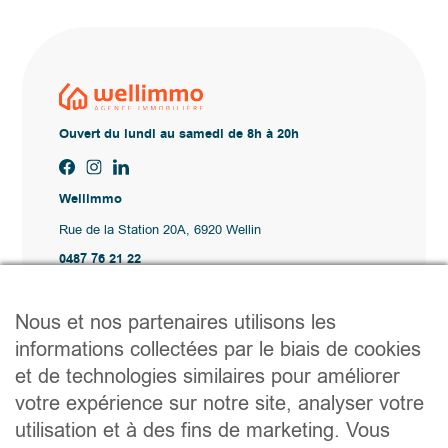
Ouvert du lundi au samedi de 8h à 20h
Wellimmo
Rue de la Station 20A, 6920 Wellin
0487 76 21 22
Vente@wellimmo.be
Plan du site
Nous et nos partenaires utilisons les
Acheter
informations collectées par le biais de cookies
Louer
et de technologies similaires pour améliorer
Vendre
Agence
votre expérience sur notre site, analyser votre
Contact
utilisation et à des fins de marketing. Vous
Liens utiles