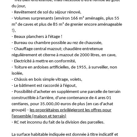
- Très bien entretenue, mais nécessite d'être remise au gout
du jour,
- Revêtement de sol du séjour rénové,
- Volumes surprenants (environ 166 m² aménagés, plus 55
m² de caves et plus de 85 m² de grenier encore aménageable
!),
- Beaux planchers à l'étage !
- Bureau ou chambre possible au rez de chaussée,
- Chauffage central mazout; chaudière entretenue
régulièrement et citerne à mazout de 2000 litres, en cave,
- Electricité à mettre en conformité,
- Toiture en ardoises artificielles, de 1955, à surveiller, non
isolée,
- Châssis en bois simple vitrage, volets,
- Le bâtiment est raccordé à l'égout,
- Possibilité d'acheter en supplément une parcelle de terrain
constructible à l'arrière, d'une contenance de 4 ares 01
centiares, pour 35.000,00 euros de plus (en cas d'achat
groupé) -
les propriétaires privilégieront les offres pour
l'ensemble (maison et terrain)
- RC net inconnu du fait de la division des parcelles.
La surface habitable indiquée est donnée à titre indicatif et