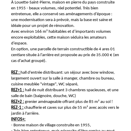
À Louette-Saint-Pierre, maison en pierre du pays construite
en 1955 - beaux volumes, réel potentiel. Très bien
entretenue, elle a conservé ses aménagements d’époque :
une modernisation sera à prévoir, mais la base est saine et
idéale pour un projet de rénovation.
Avec environ 166 m² habitables et d’importants volumes
encore exploitables, cette maison séduira les amateurs
d’espace.
En option, une parcelle de terrain constructible de 4 ares 01
centiare située à l’arrière est proposée au prix de 35.000 € (en
cas d'achat groupé).
REZ :
hall d'entrée distribuant: un séjour avec bow window,
largement ouvert sur la salle à manger, chambre ou bureau,
cuisine meublée "vintage", WC séparé,
REZ+1 :
hall de nuit distribuant 3 chambres spacieuses, et une
salle de bain (baignoire, douche, WC)
REZ+2 :
grenier aménageable offrant plus de 85 m² au sol !
REZ-1 :
chaufferie et caves sur plus de 55 m² avec accès vers le
jardin à l'arrière.
INFOS+:
- Bonne maison de village construite en 1955,