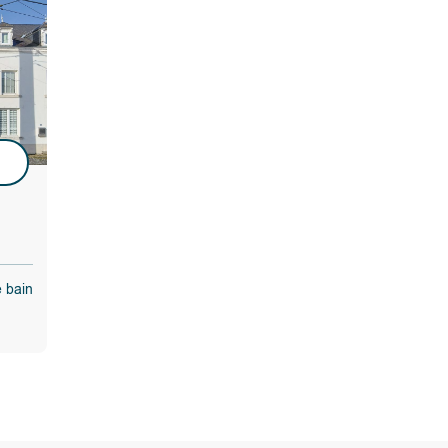
u
e bain