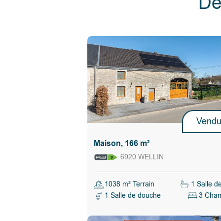
Dé
Non
Egout :
Non
Électricité :
Non
Eau :
Environnement
Extérieur
Non co
Façade :
Calculer les droits d'enregistrement
Vend
Maison, 166 m²
6920 WELLIN
1038 m² Terrain
1 Salle d
1 Salle de douche
3 Cha