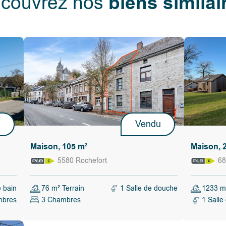
biens similai
couvrez nos
mmuniqué
u
Vendu
Maison, 105 m²
Maison, 
5580 Rochefort
68
e bain
76 m² Terrain
1 Salle de douche
1233 m²
mbres
3 Chambres
1 Salle