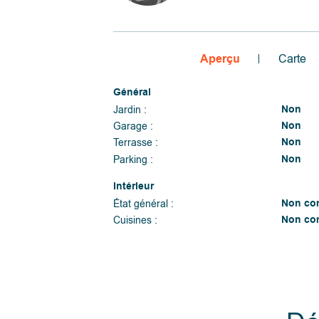
Aperçu
Carte
Général
Non
Jardin :
Non
Garage :
Non
Terrasse :
Non
Parking :
Intérieur
Non co
État général :
Non co
Cuisines :
Non co
Chauffage (type) :
Non co
Chauffage (ind/coll) :
Non
Cave :
Non
Grenier :
Raccordement