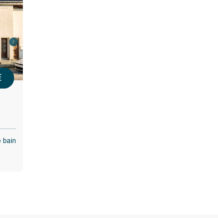
vendeur;
par
te rendu
e mise en
€
e bain