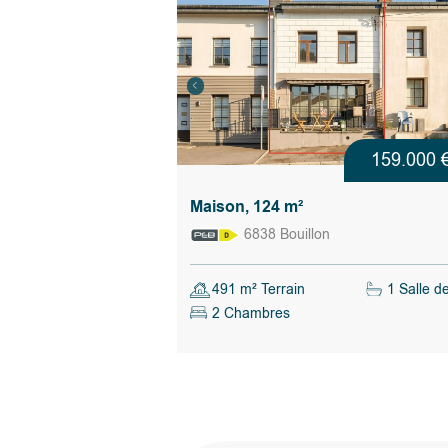
garage attenant.
- Travaux effectués en auto-construction par le 
- Raccordements à réaliser;
- Visite du chantier réalisée en septembre 2025 
l'architecte en charge avec rédaction d'un comp
détaillé de l'état d'avancement et des travaux d
conformité à réaliser.
159.000 
Calculer les droits d'enregistrement
Maison, 124 m²
6838 Bouillon
491 m² Terrain
1 Salle d
2 Chambres