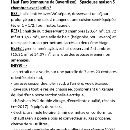
Haut-Fays (commune de Daverdisse) - Spacieuse maison 5
chambres avec jardin !
REZ :
hall d'entrée avec WC séparé, desservant un séjour
prolongé par une salle à manger et une cuisine semi-équipée
(évier 1 + 1/2, four, hotte, taque).
REZ+1 :
hall de nuit desservant 3 chambres (20,64 m², 13,92
m² et 13,97 m²), une salle de bain (baignoire, WC, lavabo) et
un espace bureau permettant l'accès au deuxième étage.
REZ+2 :
grenier aménagé avec hall desservant 2 chambres
(15,31 m² et 14,39 m²) ainsi que des espaces grenier non
aménagés.
INFOS + :
- en retrait de la voirie, sur une parcelle de 7 ares 20 centiares,
orientée plein sud,
- terrasse suspendue, plein sud, à l'arrière, vue dégagée,
- cave sous tout le rez-de-chaussée, comprenant un garage
équipé d'une porte sectionnelle électrique,
- châssis en PVC double vitrage, d'excellente qualité, récents
(+/-2017), équipés de volets,
- électricité simple horaire, à finir de mettre en conformité,
- chauffage via poêle à bois et convecteur au gaz propane,
citerne de 1000 litres,