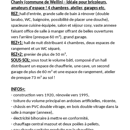
Chanly (commune de Wellin) - Idéale pour bricoleurs,
amateurs d'espace ! 4 chambres, atelier, garages etc.
REZ:
hall d'entrée, grande salle de bain à rénover (double
lavabo, WC, baignoire, possibilité de placer une douche),
spacieuse cuisine équipée, salon et séjour cosy, vaste annexe
faisant office de salle à manger offrant de belles ouvertures
vers l'arrière (presque 60 m²), grand garage.
REZ+1:
hall de nuit distribuant 4 chambres, deux espaces de
rangement et un WC séparé,
REZ+2:
grenier de plus de 50 m²,
SOUS-SOL:
sous tout le volume bâti, composé d'un hall
distribuant un espace de chaufferie, une cave, un second
garage de plus de 60 m² et une espace de rangement, atelier
de presque 73 m² au sol !
INFOS+:
- construction vers 1920, rénovée vers 1995,
- toiture du volume principal en ardoises artificielles, récente,
- châssis en PVC double vitrage, en bois double vitrage dans la
salle à manger (annexe),
- électricité bihoraire à mettre en conformité,
- chauffage central mazout et deux poêles à pellets,