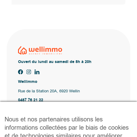
Ouvert du lundi au samedi de 8h à 20h
Wellimmo
Rue de la Station 20A, 6920 Wellin
0487 76 21 22
Vente@wellimmo.be
Plan du site
Nous et nos partenaires utilisons les
Acheter
informations collectées par le biais de cookies
Louer
et de technologies similaires pour améliorer
Vendre