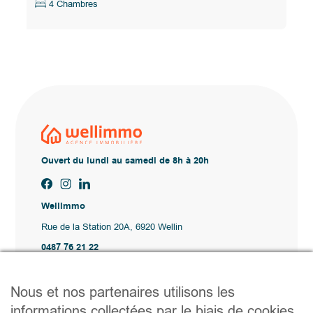
4 Chambres
Ouvert du lundi au samedi de 8h à 20h
Wellimmo
Rue de la Station 20A, 6920 Wellin
0487 76 21 22
Vente@wellimmo.be
Plan du site
Nous et nos partenaires utilisons les
Acheter
informations collectées par le biais de cookies