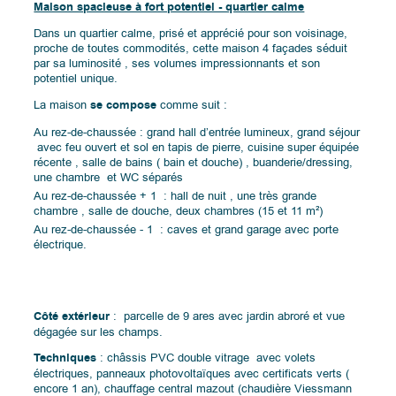
Maison spacieuse à fort potentiel - quartier calme
Dans un quartier calme, prisé et apprécié pour son voisinage,
proche de toutes commodités, cette maison 4 façades séduit
par sa luminosité , ses volumes impressionnants et son
potentiel unique.
La maison
se compose
comme suit :
Au rez-de-chaussée : grand hall d’entrée lumineux, grand séjour
avec feu ouvert et sol en tapis de pierre, cuisine super équipée
récente , salle de bains ( bain et douche) , buanderie/dressing,
une chambre et WC séparés
Au rez-de-chaussée + 1 : hall de nuit , une très grande
chambre , salle de douche, deux chambres (15 et 11 m²)
Au rez-de-chaussée - 1 : caves et grand garage avec porte
électrique.
Côté extérieur
: parcelle de 9 ares avec jardin abroré et vue
dégagée sur les champs.
Techniques
: châssis PVC double vitrage avec volets
électriques, panneaux photovoltaïques avec certificats verts (
encore 1 an), chauffage central mazout (chaudière Viessmann