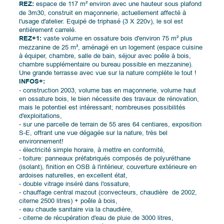
REZ:
espace de 117 m² environ avec une hauteur sous plafond
de 3m30, construit en maçonnerie, actuellement affecté à
l'usage d'atelier. Equipé de triphasé (3 X 220v), le sol est
entièrement carrelé.
REZ+1:
vaste volume en ossature bois d'environ 75 m² plus
mezzanine de 25 m², aménagé en un logement (espace cuisine
à équiper, chambre, salle de bain, séjour avec poêle à bois,
chambre supplémentaire ou bureau possible en mezzanine).
Une grande terrasse avec vue sur la nature complète le tout !
INFOS+:
- construction 2003, volume bas en maçonnerie, volume haut
en ossature bois, le bien nécessite des travaux de rénovation,
mais le potentiel est intéressant; nombreuses possibilités
d'exploitations,
- sur une parcelle de terrain de 55 ares 64 centiares, exposition
S-E, offrant une vue dégagée sur la nature, très bel
environnement!
- électricité simple horaire, à mettre en conformité,
- toiture: panneaux préfabriqués composés de polyuréthane
(isolant), finition en OSB à l'intérieur, couverture extérieure en
ardoises naturelles, en excellent état,
- double vitrage inséré dans l'ossature,
- chauffage central mazout (convecteurs, chaudière de 2002,
citerne 2500 litres) + poêle à bois,
- eau chaude sanitaire via la chaudière,
- citerne de récupération d'eau de pluie de 3000 litres,