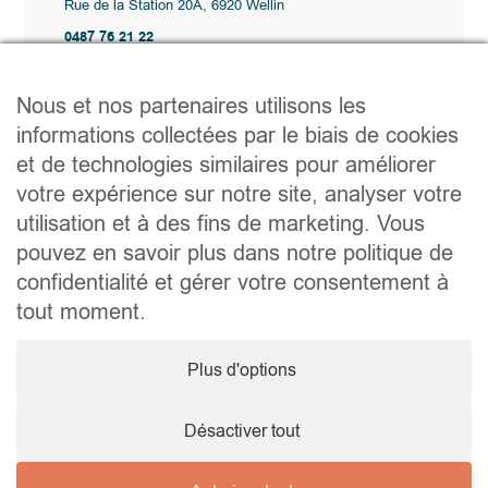
Rue de la Station 20A, 6920 Wellin
0487 76 21 22
Vente@wellimmo.be
Plan du site
Nous et nos partenaires utilisons les
Acheter
informations collectées par le biais de cookies
Louer
et de technologies similaires pour améliorer
Vendre
Agence
votre expérience sur notre site, analyser votre
Contact
utilisation et à des fins de marketing. Vous
Liens utiles
pouvez en savoir plus dans notre politique de
Conseils pratiques pour vendre ou louer
confidentialité et gérer votre consentement à
Préparer un déménagement
Documents utiles
tout moment.
Notaire.be
Société
Plus d'options
TVA. BE 0464.629.802 • IPI : 510350 RC professionnelle et
cautionnement via AXA Belgium SA – police n° 730.390.160
Agent immobilier courtier, agrégation octroyée en Belgique
Désactiver tout