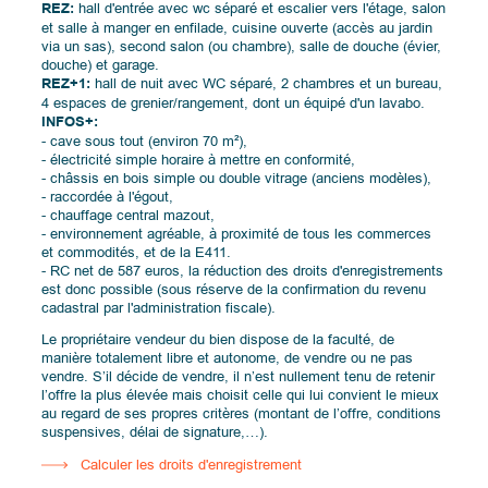
REZ:
hall d'entrée avec wc séparé et escalier vers l'étage, salon
et salle à manger en enfilade, cuisine ouverte (accès au jardin
via un sas), second salon (ou chambre), salle de douche (évier,
douche) et garage.
REZ+1:
hall de nuit avec WC séparé, 2 chambres et un bureau,
4 espaces de grenier/rangement, dont un équipé d'un lavabo.
INFOS+:
- cave sous tout (environ 70 m²),
- électricité simple horaire à mettre en conformité,
- châssis en bois simple ou double vitrage (anciens modèles),
- raccordée à l'égout,
- chauffage central mazout,
- environnement agréable, à proximité de tous les commerces
et commodités, et de la E411.
- RC net de 587 euros, la réduction des droits d'enregistrements
est donc possible (sous réserve de la confirmation du revenu
cadastral par l'administration fiscale).
Le propriétaire vendeur du bien dispose de la faculté, de
manière totalement libre et autonome, de vendre ou ne pas
vendre. S’il décide de vendre, il n’est nullement tenu de retenir
l’offre la plus élevée mais choisit celle qui lui convient le mieux
au regard de ses propres critères (montant de l’offre, conditions
suspensives, délai de signature,…).
Calculer les droits d'enregistrement