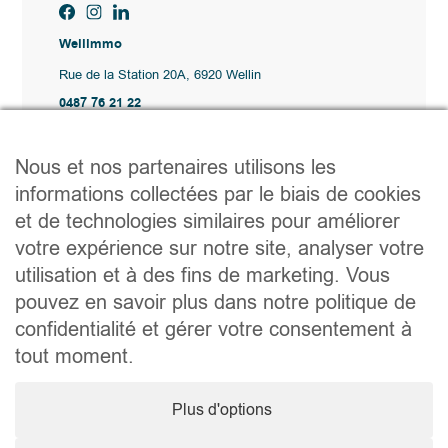
Wellimmo
Rue de la Station 20A, 6920 Wellin
0487 76 21 22
Vente@wellimmo.be
Plan du site
Nous et nos partenaires utilisons les
Acheter
informations collectées par le biais de cookies
Louer
et de technologies similaires pour améliorer
Vendre
Agence
votre expérience sur notre site, analyser votre
Contact
utilisation et à des fins de marketing. Vous
Liens utiles
pouvez en savoir plus dans notre politique de
Conseils pratiques pour vendre ou louer
confidentialité et gérer votre consentement à
Préparer un déménagement
Documents utiles
tout moment.
Notaire.be
Société
Plus d'options
TVA. BE 0464.629.802 • IPI : 510350 RC professionnelle et
cautionnement via AXA Belgium SA – police n° 730.390.160