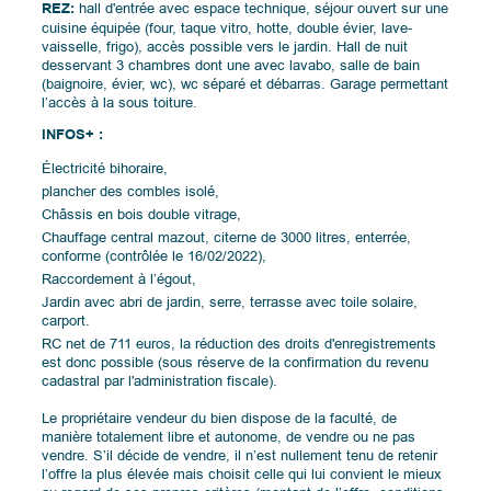
REZ:
hall d'entrée avec espace technique, séjour ouvert sur une
cuisine équipée (four, taque vitro, hotte, double évier, lave-
vaisselle, frigo), accès possible vers le jardin. Hall de nuit
desservant 3 chambres dont une avec lavabo, salle de bain
(baignoire, évier, wc), wc séparé et débarras. Garage permettant
l’accès à la sous toiture.
INFOS+ :
Électricité bihoraire,
plancher des combles isolé,
Châssis en bois double vitrage,
Chauffage central mazout, citerne de 3000 litres, enterrée,
conforme (contrôlée le 16/02/2022),
Raccordement à l’égout,
Jardin avec abri de jardin, serre, terrasse avec toile solaire,
carport.
RC net de 711 euros, la réduction des droits d'enregistrements
est donc possible (sous réserve de la confirmation du revenu
cadastral par l'administration fiscale).
Le propriétaire vendeur du bien dispose de la faculté, de
manière totalement libre et autonome, de vendre ou ne pas
vendre. S’il décide de vendre, il n’est nullement tenu de retenir
l’offre la plus élevée mais choisit celle qui lui convient le mieux