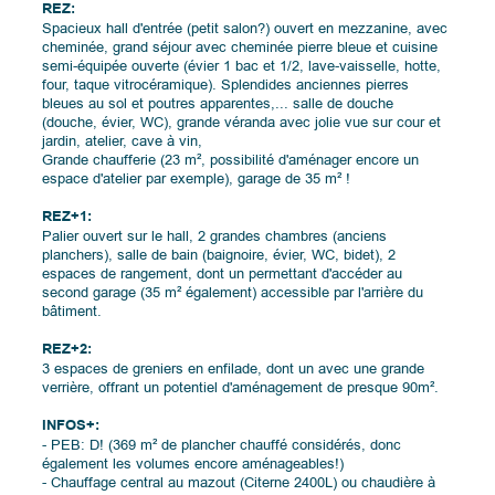
REZ:
Spacieux hall d'entrée (petit salon?) ouvert en mezzanine, avec
cheminée, grand séjour avec cheminée pierre bleue et cuisine
semi-équipée ouverte (évier 1 bac et 1/2, lave-vaisselle, hotte,
four, taque vitrocéramique). Splendides anciennes pierres
bleues au sol et poutres apparentes,... salle de douche
(douche, évier, WC), grande véranda avec jolie vue sur cour et
jardin, atelier, cave à vin,
Grande chaufferie (23 m², possibilité d'aménager encore un
espace d'atelier par exemple), garage de 35 m² !
REZ+1:
Palier ouvert sur le hall, 2 grandes chambres (anciens
planchers), salle de bain (baignoire, évier, WC, bidet), 2
espaces de rangement, dont un permettant d'accéder au
second garage (35 m² également) accessible par l'arrière du
bâtiment.
REZ+2:
3 espaces de greniers en enfilade, dont un avec une grande
verrière, offrant un potentiel d'aménagement de presque 90m².
INFOS+:
- PEB: D! (369 m² de plancher chauffé considérés, donc
également les volumes encore aménageables!)
- Chauffage central au mazout (Citerne 2400L) ou chaudière à