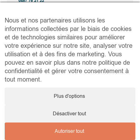
0487 76 21 22
Vente@wellimmo.be
Plan du site
Nous et nos partenaires utilisons les
Acheter
informations collectées par le biais de cookies
Louer
et de technologies similaires pour améliorer
Vendre
Agence
votre expérience sur notre site, analyser votre
Contact
utilisation et à des fins de marketing. Vous
Liens utiles
pouvez en savoir plus dans notre politique de
Conseils pratiques pour vendre ou louer
confidentialité et gérer votre consentement à
Préparer un déménagement
Documents utiles
tout moment.
Notaire.be
Société
Plus d'options
TVA. BE 0464.629.802 • IPI : 510350 RC professionnelle et
cautionnement via AXA Belgium SA – police n° 730.390.160
Agent immobilier courtier, agrégation octroyée en Belgique
Désactiver tout
Autoriser tout
© 2026 Wellimmo • Tous droits réservés