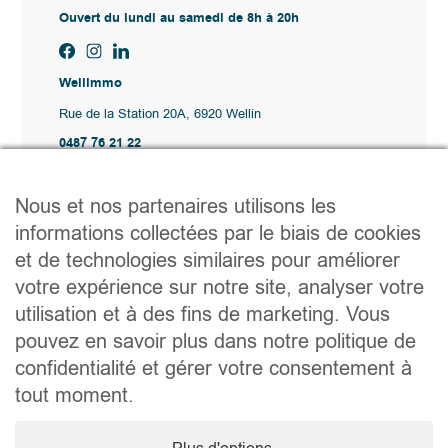
Ouvert du lundi au samedi de 8h à 20h
Wellimmo
Rue de la Station 20A, 6920 Wellin
0487 76 21 22
Vente@wellimmo.be
Plan du site
Nous et nos partenaires utilisons les
Acheter
informations collectées par le biais de cookies
Louer
et de technologies similaires pour améliorer
Vendre
Agence
votre expérience sur notre site, analyser votre
Contact
utilisation et à des fins de marketing. Vous
Liens utiles
pouvez en savoir plus dans notre politique de
Conseils pratiques pour vendre ou louer
confidentialité et gérer votre consentement à
Préparer un déménagement
Documents utiles
tout moment.
Notaire.be
Société