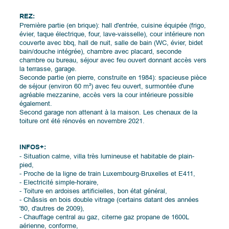
REZ:
Première partie (en brique): hall d'entrée, cuisine équipée (frigo,
évier, taque électrique, four, lave-vaisselle), cour intérieure non
couverte avec bbq, hall de nuit, salle de bain (WC, évier, bidet
bain/douche intégrée), chambre avec placard, seconde
chambre ou bureau, séjour avec feu ouvert donnant accès vers
la terrasse, garage.
Seconde partie (en pierre, construite en 1984): spacieuse pièce
de séjour (environ 60 m²) avec feu ouvert, surmontée d'une
agréable mezzanine, accès vers la cour intérieure possible
également.
Second garage non attenant à la maison. Les chenaux de la
toiture ont été rénovés en novembre 2021.
INFOS+:
- Situation calme, villa très lumineuse et habitable de plain-
pied,
- Proche de la ligne de train Luxembourg-Bruxelles et E411,
- Electricité simple-horaire,
- Toiture en ardoises artificielles, bon état général,
- Châssis en bois double vitrage (certains datant des années
'80, d'autres de 2009),
- Chauffage central au gaz, citerne gaz propane de 1600L
aérienne, conforme,