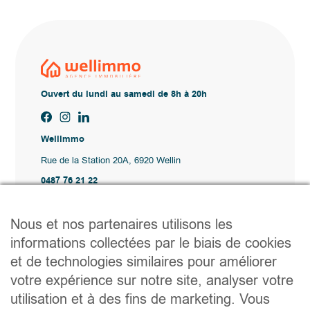
Ouvert du lundi au samedi de 8h à 20h
Wellimmo
Rue de la Station 20A, 6920 Wellin
0487 76 21 22
Vente@wellimmo.be
Plan du site
Nous et nos partenaires utilisons les
Acheter
informations collectées par le biais de cookies
Louer
et de technologies similaires pour améliorer
Vendre
Agence
votre expérience sur notre site, analyser votre
Contact
utilisation et à des fins de marketing. Vous
Liens utiles