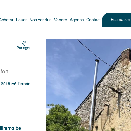
Estimatio
Acheter
Louer
Nos vendus
Vendre
Agence
Contact
Partager
fort
2018 m²
Terrain
llimmo.be