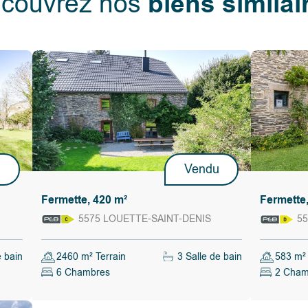
biens similai
couvrez nos
u
Vendu
Fermette, 420 m²
Fermette,
5575 LOUETTE-SAINT-DENIS
55
e bain
2460 m² Terrain
3 Salle de bain
583 m² 
6 Chambres
2 Cham