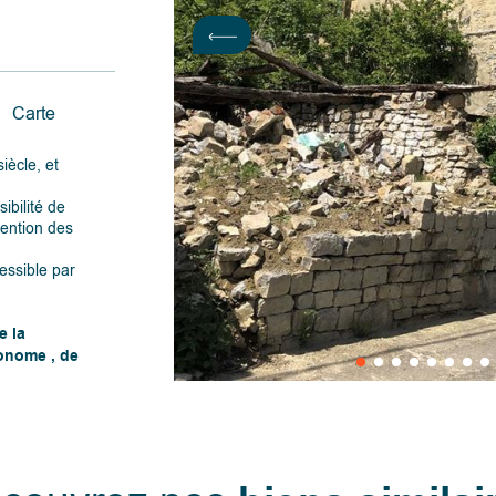
Carte
iècle, et
ibilité de
tention des
essible par
e la
tonome , de
ndre, il
lus élevée
x au regard
,
re,…