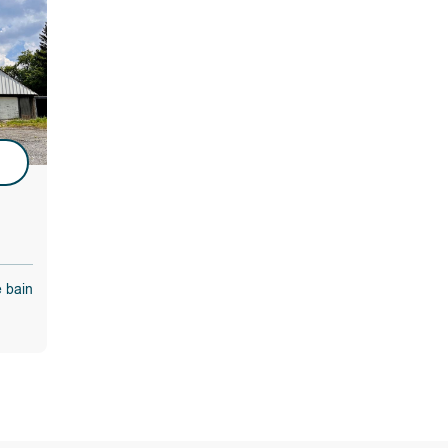
u
e bain