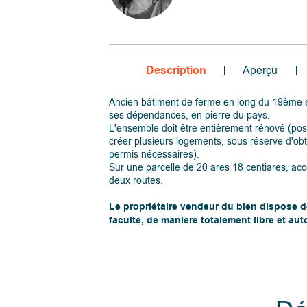
Description
Aperçu
Ancien bâtiment de ferme en long du 19ème s
ses dépendances, en pierre du pays.
L'ensemble doit être entièrement rénové (poss
créer plusieurs logements, sous réserve d'ob
permis nécessaires).
Sur une parcelle de 20 ares 18 centiares, acc
deux routes.
Le propriétaire vendeur du bien dispose d
faculté, de manière totalement libre et au
vendre ou ne pas vendre. S’il décide de ve
n’est nullement tenu de retenir l’offre la p
mais choisit celle qui lui convient le mieu
de ses propres critères (montant de l’offre
conditions suspensives, délai de signatu