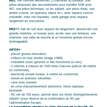
REZ:
hall d'entrée desservant 2 chambres ou bureaux, une
pièce disposant des raccordements pour installer SDB avec
WC, une pièce technique, un wc séparé, une pièce d'eau, une
arrière cuisine, un spacieux séjour en L avec espace cuisine
(meublée, mais non équipée), vaste garage avec espace
rangement en mezzanine.
REZ+1:
hall de nuit avec espace de rangement, desservant une
grande chambre, un bureau avec accès vers une terrasse, une
chambre, une salle de douche et un immense grenier encore
aménageable.
INFOS+:
- prévoir grosse rénovation,
- châssis en bois double vitrage (1989),
- chaudière (nous ignorons si elle fonctionne ou non),
- 2 citernes à mazout de 1000 litres chacune (prévoir de mettre
en conformité),
- électricité simple horaire, à mettre en conformité,
- toiture en ardoises naturelles,
- cave avec puisard,
- en zone d'assainissement autonome, fosse septique
existante.
- RC net de 728 euros, permet donc les droits d'enregistrements
réduits! (sous réserve de la confirmation du RC par
l’administration fiscale).
Le propriétaire vendeur du bien dispose de la faculté, de