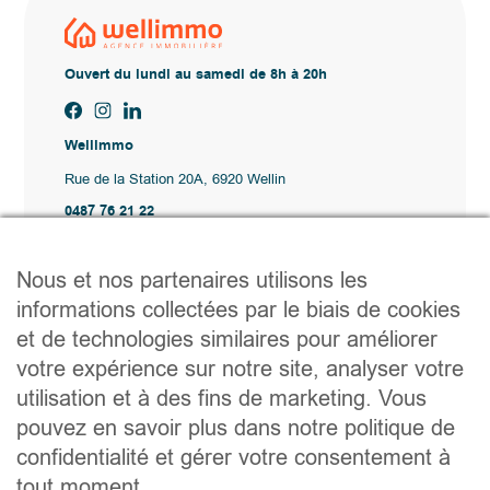
Ouvert du lundi au samedi de 8h à 20h
Wellimmo
Rue de la Station 20A, 6920 Wellin
0487 76 21 22
Vente@wellimmo.be
Plan du site
Nous et nos partenaires utilisons les
Acheter
informations collectées par le biais de cookies
Louer
et de technologies similaires pour améliorer
Vendre
Agence
votre expérience sur notre site, analyser votre
Contact
utilisation et à des fins de marketing. Vous
Liens utiles
pouvez en savoir plus dans notre politique de
Conseils pratiques pour vendre ou louer
confidentialité et gérer votre consentement à
Préparer un déménagement
Documents utiles
tout moment.