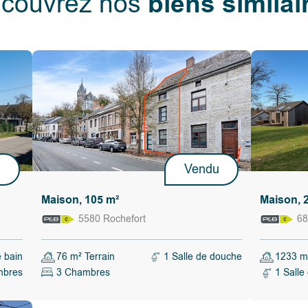
biens similai
couvrez nos
tration
faculté, de
ndre ou ne
llement tenu
le qui lui
itères
élai de
u
Vendu
Maison, 105 m²
Maison, 
5580 Rochefort
68
e bain
76 m² Terrain
1 Salle de douche
1233 m²
mbres
3 Chambres
1 Salle