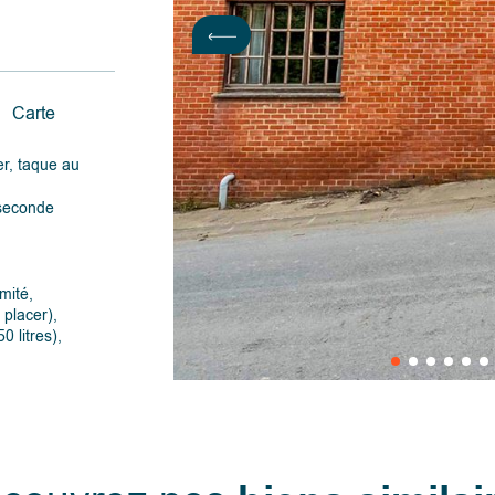
Carte
er, taque au
 seconde
rmité,
 placer),
0 litres),
ien sont
serve de la