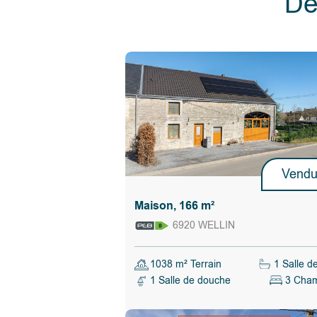
Dé
confirmation du revenu cadastral par l'adminis
fiscale).
Le propriétaire vendeur du bien dispose de la 
manière totalement libre et autonome, de ve
pas vendre. S’il décide de vendre, il n’est nu
de retenir l’offre la plus élevée mais choisit cel
convient le mieux au regard de ses propres cr
(montant de l’offre, conditions suspensives, d
signature,…).
Calculer les droits d'enregistrement
Vend
Maison, 166 m²
6920 WELLIN
1038 m² Terrain
1 Salle d
1 Salle de douche
3 Cha