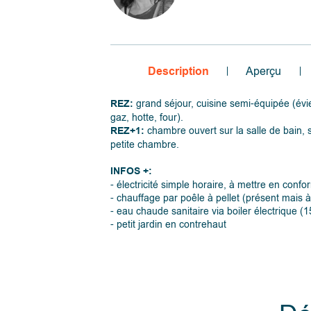
Description
Aperçu
REZ:
grand séjour, cuisine semi-équipée (évi
gaz, hotte, four).
REZ+1:
chambre ouvert sur la salle de bain,
petite chambre.
INFOS +:
- électricité simple horaire, à mettre en confo
- chauffage par poêle à pellet (présent mais à
- eau chaude sanitaire via boiler électrique (15
- petit jardin en contrehaut
- châssis en bois simple vitrage,
- les matériaux/accessoire présents dans le b
compris dans la vente.
- RC net 354 euros, la réduction des droits
d'enregistrements est donc possible (sous ré