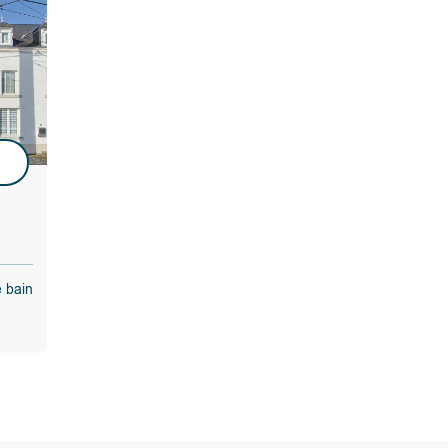
u
e bain