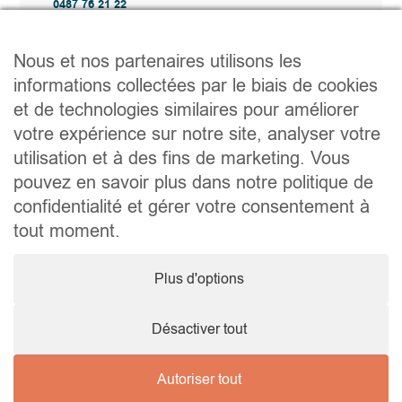
0487 76 21 22
Vente@wellimmo.be
Plan du site
Nous et nos partenaires utilisons les
Acheter
informations collectées par le biais de cookies
Louer
et de technologies similaires pour améliorer
Vendre
Agence
votre expérience sur notre site, analyser votre
Contact
utilisation et à des fins de marketing. Vous
Liens utiles
pouvez en savoir plus dans notre politique de
Conseils pratiques pour vendre ou louer
confidentialité et gérer votre consentement à
Préparer un déménagement
Documents utiles
tout moment.
Notaire.be
Société
Plus d'options
TVA. BE 0464.629.802 • IPI : 510350 RC professionnelle et
cautionnement via AXA Belgium SA – police n° 730.390.160
Agent immobilier courtier, agrégation octroyée en Belgique
Désactiver tout
Autoriser tout
© 2026 Wellimmo • Tous droits réservés