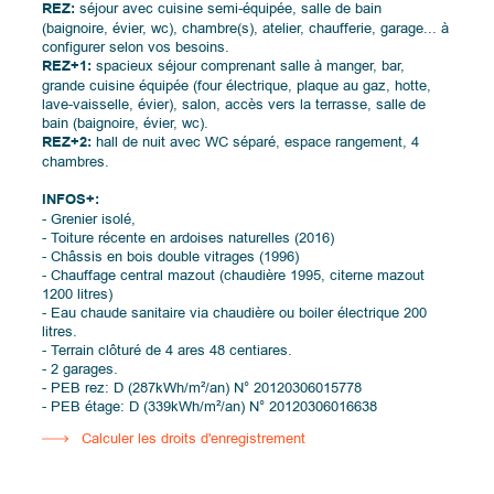
REZ:
séjour avec cuisine semi-équipée, salle de bain
(baignoire, évier, wc), chambre(s), atelier, chaufferie, garage... à
configurer selon vos besoins.
REZ+1:
spacieux séjour comprenant salle à manger, bar,
grande cuisine équipée (four électrique, plaque au gaz, hotte,
lave-vaisselle, évier), salon, accès vers la terrasse, salle de
bain (baignoire, évier, wc).
REZ+2:
hall de nuit avec WC séparé, espace rangement, 4
chambres.
INFOS+:
- Grenier isolé,
- Toiture récente en ardoises naturelles (2016)
- Châssis en bois double vitrages (1996)
- Chauffage central mazout (chaudière 1995, citerne mazout
1200 litres)
- Eau chaude sanitaire via chaudière ou boiler électrique 200
litres.
- Terrain clôturé de 4 ares 48 centiares.
- 2 garages.
- PEB rez: D (287kWh/m²/an) N° 20120306015778
- PEB étage: D (339kWh/m²/an) N° 20120306016638
Calculer les droits d'enregistrement