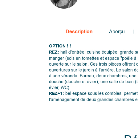
Description
Aperçu
OPTION ! !
REZ:
hall d'entrée, cuisine équipée, grande sa
manger (sols en tomettes et espace "poêle à 
ouverte sur le salon. Ces trois pièces offrent 
ouvertures sur le jardin à l'arrière. Le salon
à une véranda. Bureau, deux chambres, une 
douche (douche et évier), une salle de bain (
évier, WC).
REZ+1:
bel espace sous les combles, permet
l'aménagement de deux grandes chambres et 
avec rangements.
INFOS+:
- toiture rénovée récemment (2019),
- installation de panneaux photovoltaïques (3
panneaux),
- 3 garages (environ 70 m²) et une "cave à vin