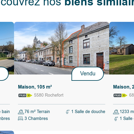
biens similai
couvrez nos
t de
993)
 (chaudière
(200 litres),
sud-ouest,
e couverte
s possible
, ligne
les-
u
Vendu
Maison, 105 m²
Maison, 
serve de la
tration
5580 Rochefort
68
e la
tonome, de
e bain
76 m² Terrain
1 Salle de douche
1233 m²
ndre, il
mbres
3 Chambres
1 Salle
lus élevée
x au regard