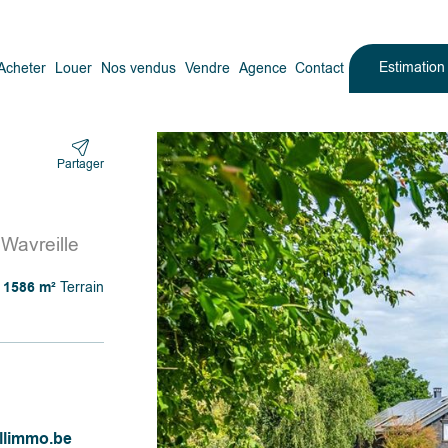
Estimatio
Acheter
Louer
Nos vendus
Vendre
Agence
Contact
Partager
Wavreille
1586 m²
Terrain
llimmo.be