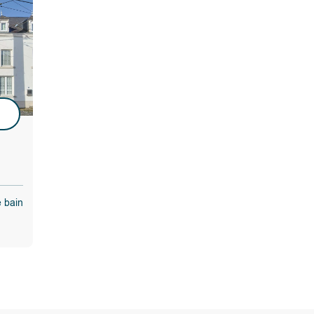
,
e,…).
u
e bain