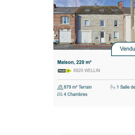
de ses propres critères (montant de l’offre
conditions suspensives, délai de signatur
Calculer les droits d'enregistrement
Vend
Maison, 220 m²
6920 WELLIN
879 m² Terrain
1 Salle d
4 Chambres