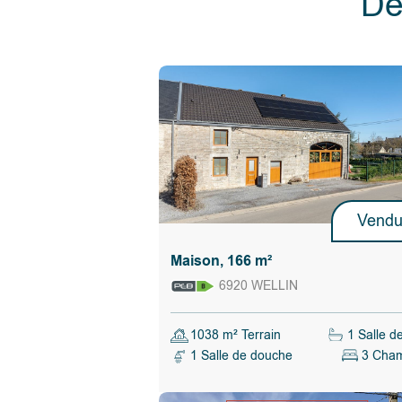
Dé
- électricité simple horaire (suite au placemen
l'installation PV), à mettre en conformité,
- châssis en PVC simple et double vitrage (1
- chauffage central mazout à air chaud pulsé
2016), citerne de 2000 litres,
- boiler électrique pour l'eau chaude sanitaire 
- terrain de 15 ares 86 centiares, orientation 
avec piscine extérieure non chauffée, terrass
et de nombreux espaces de rangement, accè
par l'arrière du terrain.
- alarme,
- à 5 minutes de la gare de Rochefort-Jemelle
Bruxelles-Luxembourg et proche E411 Bruxel
Vend
Luxembourg.
- RC net 614 euros, la réduction des droits
Maison, 166 m²
d'enregistrements est donc possible (sous ré
confirmation du revenu cadastral par l'adminis
6920 WELLIN
fiscale).
Le propriétaire vendeur du bien dispose d
faculté, de manière totalement libre et au
1038 m² Terrain
1 Salle d
vendre ou ne pas vendre. S’il décide de ve
1 Salle de douche
3 Cha
n’est nullement tenu de retenir l’offre la p
mais choisit celle qui lui convient le mieu