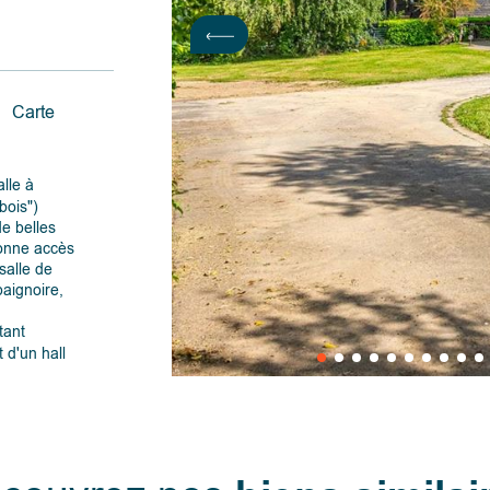
Carte
lle à
bois")
de belles
 donne accès
salle de
baignoire,
tant
d'un hall
3
",