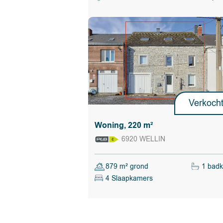
scholen, de E411 enz.,
- beschikbaar vanaf 1 juni 2026.
- bod uitbrengen vanaf 330.000,00 euro.
De verkopende eigenaar van het onroerend goed
volledige vrijheid en autonomie om te beslissen o
onroerend goed al dan niet wil verkopen. Als hij 
verkopen, is hij geenszins verplicht het hoogste 
accepteren, maar kiest hij het bod dat hem het 
op basis van zijn eigen criteria (bedrag van het b
opschortende voorwaarden, termijn voor onder
Verkoch
enz.).
Woning, 220 m²
De registratierechten berekenen
6920 WELLIN
879 m² grond
1 bad
4 Slaapkamers