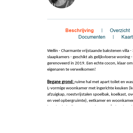
Beschrijving
Overzicht
Documenten
Kaart
Wellin - Charmante vrijstaande bakstenen villa -
slaapkamers - geschikt als gelijkvloerse woning -
gerenoveerd in 2019. Een echte cocon, klaar om
eigenaren te verwelkomen!
Begane grond:
ruime hal met apart toilet en was
L-vormige woonkamer met ingerichte keuken (k
afzuigkap, roestvrijstalen spoelbak, koelkast, o
en veel opbergruimte), eetkamer en woonkame
houtkachel, alles op meer dan 45 m², doucheru
(inloopdouche, dubbele wastafel en toilet), grot
slaapkamer, was-/stookruimte, betegelde garag
elektrische sectionaaldeur,
Begane grond + 1e verdieping:
slaapgedeelte d