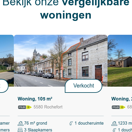
vergelijkbare
Bekijk onze
aapkamers en
woningen
icht als
rage is extra
l smaak en
ijn voor de
et steenwol,
19, tank van
t
Verkocht
el of
Woning, 105 m²
Woning, 
n ongeveer
5580 Rochefort
68
kamer
76 m² grond
1 doucheruimte
1233 m
bij winkels,
amers
3 Slaapkamers
1 douc