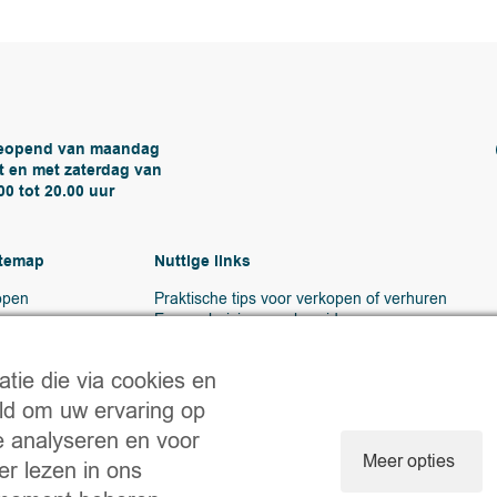
eopend van maandag
t en met zaterdag van
00 tot 20.00 uur
itemap
Nuttige links
open
Praktische tips voor verkopen of verhuren
uren
Een verhuizing voorbereiden
erkopen
Handige documenten
ureau
Notaire.be
tie die via cookies en
ntact
eld om uw ervaring op
e analyseren en voor
Meer opties
r lezen in ons