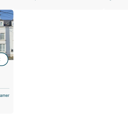
 heeft de
f hij het
besluit te
bod te
beste uitkomt
od,
tekening,
t
kamer