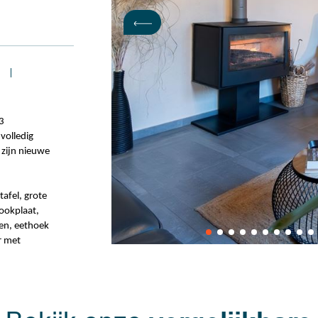
 3
 volledig
 zijn nieuwe
tafel, grote
ookplaat,
ven, eethoek
r met
imte
e
e met
at uitkomt op