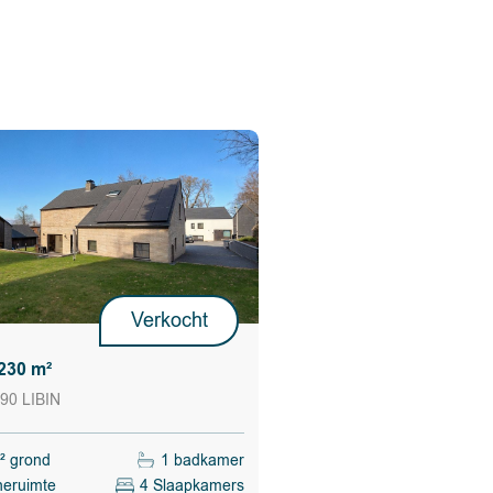
Verkocht
230 m²
90 LIBIN
² grond
1 badkamer
heruimte
4 Slaapkamers