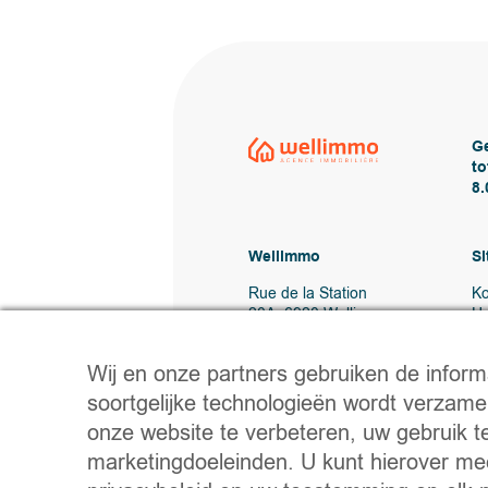
G
to
8.
Wellimmo
S
Rue de la Station
K
20A, 6920 Wellin
H
V
0487 76 21 22
B
Wij en onze partners gebruiken de informa
Vente@wellimmo.be
Co
soortgelijke technologieën wordt verzam
onze website te verbeteren, uw gebruik t
marketingdoeleinden. U kunt hierover mee