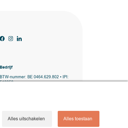
Bedrijf
BTW-nummer: BE 0464.629.802 • IPI:
510350
Beroepsaansprakelijkheidsverzekering en
borgstelling via AXA Belgium NV – polisnr.
730.390.160 Makelaar in onroerend goed,
erkend in België
Alles uitschakelen
Alles toestaan