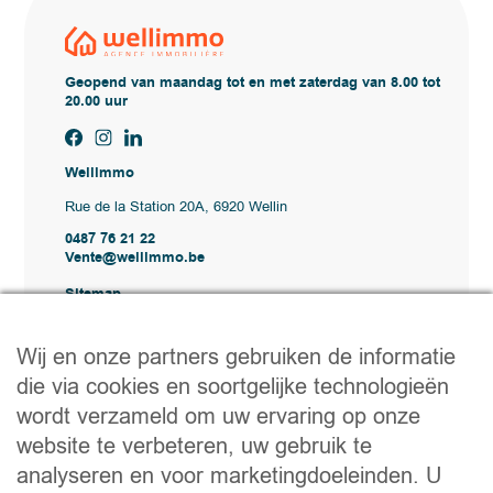
Geopend van maandag tot en met zaterdag van 8.00 tot
20.00 uur
Wellimmo
Rue de la Station 20A, 6920 Wellin
0487 76 21 22
Vente@wellimmo.be
Sitemap
Kopen
Huren
Wij en onze partners gebruiken de informatie
Verkopen
die via cookies en soortgelijke technologieën
Bureau
Contact
wordt verzameld om uw ervaring op onze
Nuttige links
website te verbeteren, uw gebruik te
analyseren en voor marketingdoeleinden. U
Praktische tips voor verkopen of verhuren
Een verhuizing voorbereiden