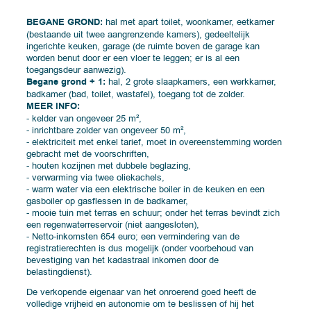
BEGANE GROND:
hal met apart toilet, woonkamer, eetkamer
(bestaande uit twee aangrenzende kamers), gedeeltelijk
ingerichte keuken, garage (de ruimte boven de garage kan
worden benut door er een vloer te leggen; er is al een
toegangsdeur aanwezig).
Begane grond + 1:
hal, 2 grote slaapkamers, een werkkamer,
badkamer (bad, toilet, wastafel), toegang tot de zolder.
MEER INFO:
- kelder van ongeveer 25 m²,
- inrichtbare zolder van ongeveer 50 m²,
- elektriciteit met enkel tarief, moet in overeenstemming worden
gebracht met de voorschriften,
- houten kozijnen met dubbele beglazing,
- verwarming via twee oliekachels,
- warm water via een elektrische boiler in de keuken en een
gasboiler op gasflessen in de badkamer,
- mooie tuin met terras en schuur; onder het terras bevindt zich
een regenwaterreservoir (niet aangesloten),
- Netto-inkomsten 654 euro; een vermindering van de
registratierechten is dus mogelijk (onder voorbehoud van
bevestiging van het kadastraal inkomen door de
belastingdienst).
De verkopende eigenaar van het onroerend goed heeft de
volledige vrijheid en autonomie om te beslissen of hij het