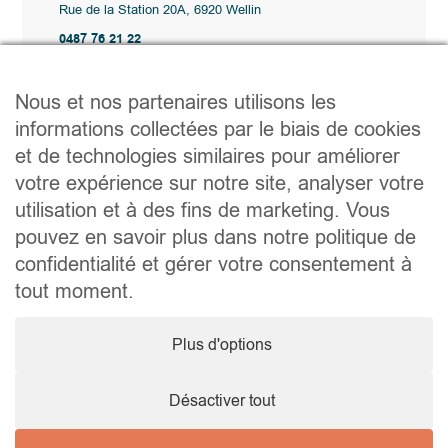
Rue de la Station 20A, 6920 Wellin
0487 76 21 22
Vente@wellimmo.be
Plan du site
Nous et nos partenaires utilisons les
Acheter
informations collectées par le biais de cookies
Louer
et de technologies similaires pour améliorer
Vendre
Agence
votre expérience sur notre site, analyser votre
Contact
utilisation et à des fins de marketing. Vous
Liens utiles
pouvez en savoir plus dans notre politique de
Conseils pratiques pour vendre ou louer
confidentialité et gérer votre consentement à
Préparer un déménagement
Documents utiles
tout moment.
Notaire.be
Société
Plus d'options
TVA. BE 0464.629.802 • IPI : 510350 RC professionnelle et
cautionnement via AXA Belgium SA – police n° 730.390.160
Agent immobilier courtier, agrégation octroyée en Belgique
Désactiver tout