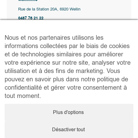
Rue de la Station 20A, 6920 Wellin
0487 76 21 22
Vente@wellimmo.be
Plan du site
Nous et nos partenaires utilisons les
Acheter
informations collectées par le biais de cookies
Louer
et de technologies similaires pour améliorer
Vendre
Agence
votre expérience sur notre site, analyser votre
Contact
utilisation et à des fins de marketing. Vous
Liens utiles
pouvez en savoir plus dans notre politique de
Conseils pratiques pour vendre ou louer
confidentialité et gérer votre consentement à
Préparer un déménagement
Documents utiles
tout moment.
Notaire.be
Société
Plus d'options
TVA. BE 0464.629.802 • IPI : 510350 RC professionnelle et
cautionnement via AXA Belgium SA – police n° 730.390.160
Agent immobilier courtier, agrégation octroyée en Belgique
Désactiver tout