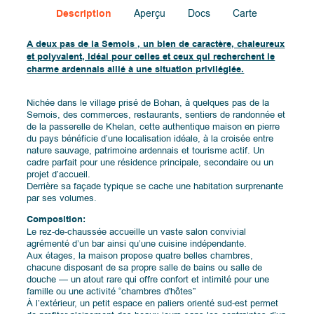
Description
Aperçu
Docs
Carte
A deux pas de la Semois , un bien de caractère, chaleureux
et polyvalent, idéal pour celles et ceux qui recherchent le
charme ardennais allié à une situation privilégiée.
Nichée dans le village prisé de Bohan, à quelques pas de la
Semois, des commerces, restaurants, sentiers de randonnée et
de la passerelle de Khelan, cette authentique maison en pierre
du pays bénéficie d’une localisation idéale, à la croisée entre
nature sauvage, patrimoine ardennais et tourisme actif. Un
cadre parfait pour une résidence principale, secondaire ou un
projet d’accueil.
Derrière sa façade typique se cache une habitation surprenante
par ses volumes.
Composition:
Le rez-de-chaussée accueille un vaste salon convivial
agrémenté d’un bar ainsi qu’une cuisine indépendante.
Aux étages, la maison propose quatre belles chambres,
chacune disposant de sa propre salle de bains ou salle de
douche — un atout rare qui offre confort et intimité pour une
famille ou une activité “chambres d'hôtes”
À l’extérieur, un petit espace en paliers orienté sud-est permet