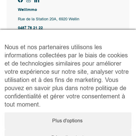
Wellimmo
Rue de la Station 20A, 6920 Wellin
0487 76 21 22
Vente@wellimmo.be
Plan du site
Nous et nos partenaires utilisons les
Acheter
informations collectées par le biais de cookies
Louer
et de technologies similaires pour améliorer
Vendre
Agence
votre expérience sur notre site, analyser votre
Contact
utilisation et à des fins de marketing. Vous
Liens utiles
pouvez en savoir plus dans notre politique de
Conseils pratiques pour vendre ou louer
confidentialité et gérer votre consentement à
Préparer un déménagement
Documents utiles
tout moment.
Notaire.be
Société
Plus d'options
TVA. BE 0464.629.802 • IPI : 510350 RC professionnelle et
cautionnement via AXA Belgium SA – police n° 730.390.160