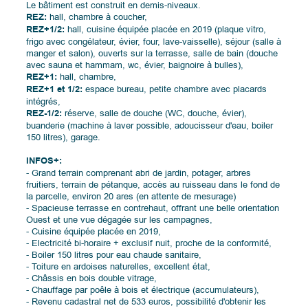
Le bâtiment est construit en demis-niveaux.
REZ:
hall, chambre à coucher,
REZ+1/2:
hall, cuisine équipée placée en 2019 (plaque vitro,
frigo avec congélateur, évier, four, lave-vaisselle), séjour (salle à
manger et salon), ouverts sur la terrasse, salle de bain (douche
avec sauna et hammam, wc, évier, baignoire à bulles),
REZ+1:
hall, chambre,
REZ+1 et 1/2:
espace bureau, petite chambre avec placards
intégrés,
REZ-1/2:
réserve, salle de douche (WC, douche, évier),
buanderie (machine à laver possible, adoucisseur d'eau, boiler
150 litres), garage.
INFOS+:
- Grand terrain comprenant abri de jardin, potager, arbres
fruitiers, terrain de pétanque, accès au ruisseau dans le fond de
la parcelle, environ 20 ares (en attente de mesurage)
- Spacieuse terrasse en contrehaut, offrant une belle orientation
Ouest et une vue dégagée sur les campagnes,
- Cuisine équipée placée en 2019,
- Electricité bi-horaire + exclusif nuit, proche de la conformité,
- Boiler 150 litres pour eau chaude sanitaire,
- Toiture en ardoises naturelles, excellent état,
- Châssis en bois double vitrage,
- Chauffage par poêle à bois et électrique (accumulateurs),
- Revenu cadastral net de 533 euros, possibilité d'obtenir les