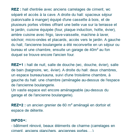
REZ :
hall d'entrée avec anciens carrelages de ciment, wc
séparé et accès à la cave. A droite du hall: spacieux séjour
(salon/salle à manger) équipé d'une cassette à bois, et de
plusieurs portes vitrées offrant une belle vue sur la terrasse et
le jardin, cuisine équipée (four, plaque induction, hotte, évier),
arrière cuisine avec frigo, lave-vaisselle, machine à laver,
séchoir, micro-ondes et placards, accès vers le jardin. A gauche
du hall, l'ancienne boulangerie a été reconvertie en un séjour ou
bureau et une chambre, ensuite un garage de 40m² au fon
duquel se trouve encore l'ancien four.
REZ+1 :
hall de nuit, salle de douche (wc, douche, évier), salle
de bain (baignoire, wc, évier). A droite du hall: deux chambres,
un espace bureau/sauna, suivi d'une troisième chambre, à
gauche du hall: une chambre (aménagée au-dessus de l'espace
de l'ancienne boulangerie.
Un vaste espace est encore aménageable (au-dessus du
garage et de l'ancienne boulangerie).
REZ+2 :
un ancien grenier de 60 m² aménagé en dortoir et
espace de détente.
INFOS+:
- bâtiment rénové, beaux éléments de charme (carrelages en
ciment, anciens planchers, anciennes portes,...)