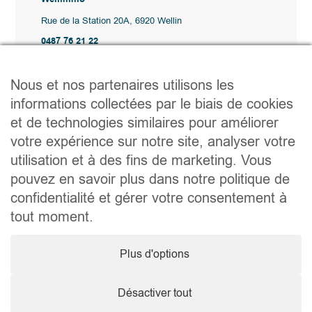
Rue de la Station 20A, 6920 Wellin
0487 76 21 22
Vente@wellimmo.be
Plan du site
Nous et nos partenaires utilisons les
Acheter
informations collectées par le biais de cookies
Louer
et de technologies similaires pour améliorer
Vendre
Agence
votre expérience sur notre site, analyser votre
Contact
utilisation et à des fins de marketing. Vous
Liens utiles
pouvez en savoir plus dans notre politique de
Conseils pratiques pour vendre ou louer
confidentialité et gérer votre consentement à
Préparer un déménagement
Documents utiles
tout moment.
Notaire.be
Société
Plus d'options
TVA. BE 0464.629.802 • IPI : 510350 RC professionnelle et
cautionnement via AXA Belgium SA – police n° 730.390.160
Agent immobilier courtier, agrégation octroyée en Belgique
Désactiver tout