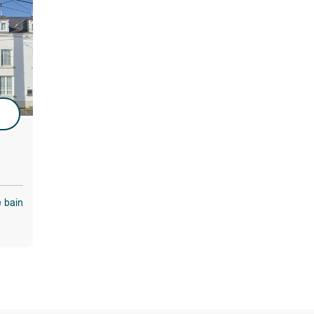
u
e bain