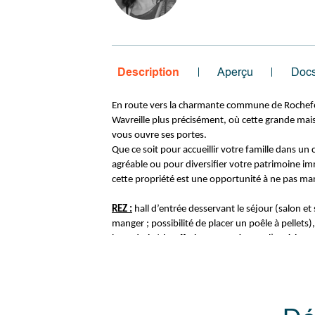
Description
Aperçu
Doc
En route vers la charmante commune de Rochefo
Wavreille plus précisément, où cette grande mais
vous ouvre ses portes.
Que ce soit pour accueillir votre famille dans un 
agréable ou pour diversifier votre patrimoine im
cette propriété est une opportunité à ne pas ma
REZ :
hall d’entrée desservant le séjour (salon et 
manger ; possibilité de placer un poêle à pellets)
buanderie/chaufferie avec accès vers l’extérieur
et une cuisine à équiper avec vue sur le jardin !
REZ+1 :
hall de nuit distribuant une salle de bain
WC et lavabo), 3 chambres et une pièce accessib
des chambres et pouvant servir de bureau, dressi
INFOS + :