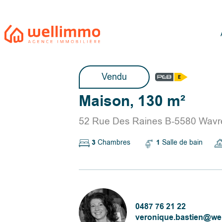
Vendu
Maison, 130 m²
52 Rue Des Raines B-5580 Wavre
3
Chambres
1
Salle de bain
0487 76 21 22
veronique.bastien@we