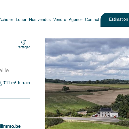
Estimatio
Acheter
Louer
Nos vendus
Vendre
Agence
Contact
Partager
ille
711 m²
Terrain
llimmo.be