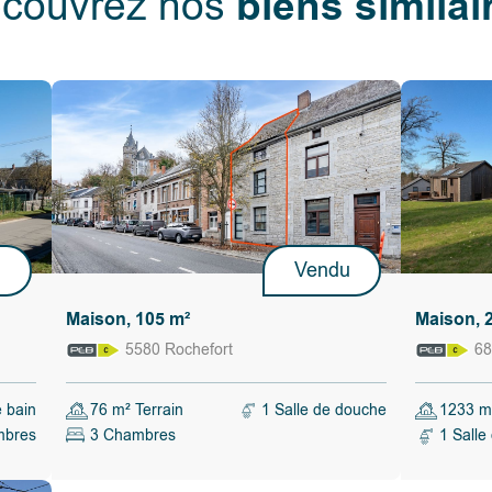
biens similai
couvrez nos
pierre et
,
ulté, de
u
Vendu
e ou ne pas
tenu de
Maison, 105 m²
Maison, 
 lui convient
tant de
5580 Rochefort
68
e, …).
e bain
76 m² Terrain
1 Salle de douche
1233 m²
mbres
3 Chambres
1 Salle