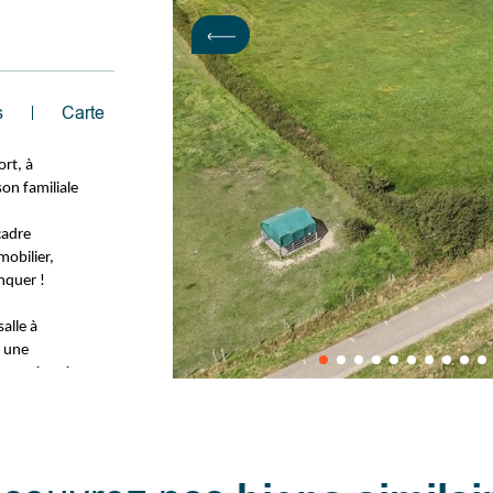
s
Carte
rt, à
on familiale
cadre
mobilier,
nquer !
salle à
, une
, WC séparé
 (baignoire,
le via une
ng, etc.)