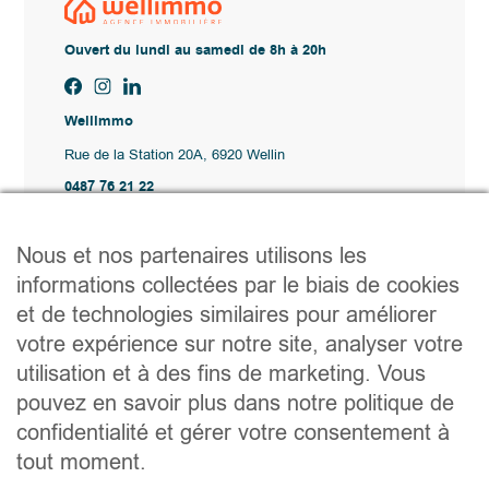
Ouvert du lundi au samedi de 8h à 20h
Wellimmo
Rue de la Station 20A, 6920 Wellin
0487 76 21 22
Vente@wellimmo.be
Plan du site
Nous et nos partenaires utilisons les
Acheter
informations collectées par le biais de cookies
Louer
et de technologies similaires pour améliorer
Vendre
Agence
votre expérience sur notre site, analyser votre
Contact
utilisation et à des fins de marketing. Vous
Liens utiles
pouvez en savoir plus dans notre politique de
Conseils pratiques pour vendre ou louer
confidentialité et gérer votre consentement à
Préparer un déménagement
Documents utiles
tout moment.
Notaire.be