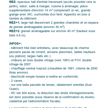
REZ:
spacieux hall d'entrée traversant (accès possible vers le
jardin), salon, salle à manger, cuisine à aménager, pièce
supplémentaire d'environ 14 m² comprenant un wc, grande
grange avec WC, surmontée d'un fenil. Appentis en bois à
l'arrière du bâtiment.
REZ+1:
large hall desservant 2 grandes chambres et un espace
de grenier aménageable (environ 30 m²).
REZ+2:
grenier aménageable sur environ 40 m² (hauteur sous
faite 4,6 m).
INFOS+:
- bâtiment très bien entretenu, avec beaucoup de charme
(anciens pavés de ciment, anciens planchers, belles hauteurs
sou plafond, larges halls etc.)
- châssis en bois double vitrage (vers 1991) et PVC double
vitrage de 2007.
- chauffage central mazout (chaudière de 1991, citerne de 2000
litres environ)
- électricité simple horaire à mettre en conformité,
- 2 caves,
- sur une belle parcelle de terrain, idéalement orientée (Sud-
Ouest).
- RC net 404 euros, la réduction des droits d'enregistrements
est donc possible (sous réserve de la confirmation du revenu
cadastral par l'administration fiscale).