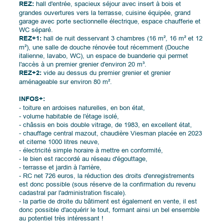
REZ:
hall d'entrée, spacieux séjour avec insert à bois et
grandes ouvertures vers la terrasse, cuisine équipée, grand
garage avec porte sectionnelle électrique, espace chaufferie et
WC séparé.
REZ+1:
hall de nuit desservant 3 chambres (16 m², 16 m² et 12
m²), une salle de douche rénovée tout récemment (Douche
italienne, lavabo, WC), un espace de buanderie qui permet
l'accès à un premier grenier d'environ 20 m³.
REZ+2:
vide au dessus du premier grenier et grenier
aménageable sur environ 80 m².
INFOS+:
- toiture en ardoises naturelles, en bon état,
- volume habitable de l'étage isolé,
- châssis en bois double vitrage, de 1983, en excellent état,
- chauffage central mazout, chaudière Viesman placée en 2023
et citerne 1000 litres neuve,
- électricité simple horaire à mettre en conformité,
- le bien est raccordé au réseau d'égouttage,
- terrasse et jardin à l'arrière,
- RC net 726 euros, la réduction des droits d'enregistrements
est donc possible (sous réserve de la confirmation du revenu
cadastral par l'administration fiscale).
- la partie de droite du bâtiment est également en vente, il est
donc possible d'acquérir le tout, formant ainsi un bel ensemble
au potentiel très intéressant !