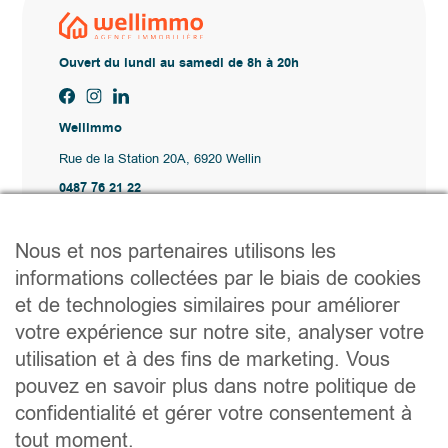
Ouvert du lundi au samedi de 8h à 20h
Wellimmo
Rue de la Station 20A, 6920 Wellin
0487 76 21 22
Vente@wellimmo.be
Plan du site
Nous et nos partenaires utilisons les
Acheter
informations collectées par le biais de cookies
Louer
et de technologies similaires pour améliorer
Vendre
Agence
votre expérience sur notre site, analyser votre
Contact
utilisation et à des fins de marketing. Vous
Liens utiles
pouvez en savoir plus dans notre politique de
Conseils pratiques pour vendre ou louer
confidentialité et gérer votre consentement à
Préparer un déménagement
Documents utiles
tout moment.