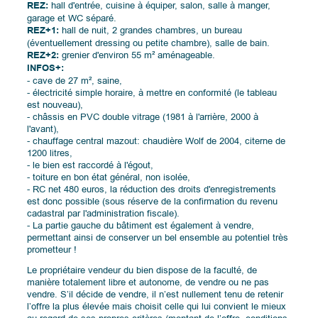
REZ:
hall d'entrée, cuisine à équiper, salon, salle à manger,
garage et WC séparé.
REZ+1:
hall de nuit, 2 grandes chambres, un bureau
(éventuellement dressing ou petite chambre), salle de bain.
REZ+2:
grenier d'environ 55 m² aménageable.
INFOS+:
- cave de 27 m², saine,
- électricité simple horaire, à mettre en conformité (le tableau
est nouveau),
- châssis en PVC double vitrage (1981 à l'arrière, 2000 à
l'avant),
- chauffage central mazout: chaudière Wolf de 2004, citerne de
1200 litres,
- le bien est raccordé à l'égout,
- toiture en bon état général, non isolée,
- RC net 480 euros, la réduction des droits d'enregistrements
est donc possible (sous réserve de la confirmation du revenu
cadastral par l'administration fiscale).
- La partie gauche du bâtiment est également à vendre,
permettant ainsi de conserver un bel ensemble au potentiel très
prometteur !
Le propriétaire vendeur du bien dispose de la faculté, de
manière totalement libre et autonome, de vendre ou ne pas
vendre. S’il décide de vendre, il n’est nullement tenu de retenir
l’offre la plus élevée mais choisit celle qui lui convient le mieux