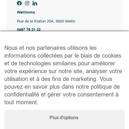
Wellimmo
Rue de la Station 20A, 6920 Wellin
0487 76 21 22
Vente@wellimmo.be
Plan du site
Nous et nos partenaires utilisons les
Acheter
informations collectées par le biais de cookies
Louer
et de technologies similaires pour améliorer
Vendre
Agence
votre expérience sur notre site, analyser votre
Contact
utilisation et à des fins de marketing. Vous
Liens utiles
pouvez en savoir plus dans notre politique de
Conseils pratiques pour vendre ou louer
confidentialité et gérer votre consentement à
Préparer un déménagement
Documents utiles
tout moment.
Notaire.be
Société
Plus d'options
TVA. BE 0464.629.802 • IPI : 510350 RC professionnelle et
cautionnement via AXA Belgium SA – police n° 730.390.160