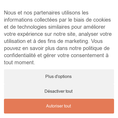
Vente@wellimmo.be
Plan du site
Nous et nos partenaires utilisons les
Acheter
informations collectées par le biais de cookies
Louer
et de technologies similaires pour améliorer
Vendre
Agence
votre expérience sur notre site, analyser votre
Contact
utilisation et à des fins de marketing. Vous
Liens utiles
pouvez en savoir plus dans notre politique de
Conseils pratiques pour vendre ou louer
confidentialité et gérer votre consentement à
Préparer un déménagement
Documents utiles
tout moment.
Notaire.be
Société
Plus d'options
TVA. BE 0464.629.802 • IPI : 510350 RC professionnelle et
cautionnement via AXA Belgium SA – police n° 730.390.160
Agent immobilier courtier, agrégation octroyée en Belgique
Désactiver tout
Autoriser tout
© 2026 Wellimmo • Tous droits réservés
Protection des données personnelles
•
Mentions légales
•
Cookies