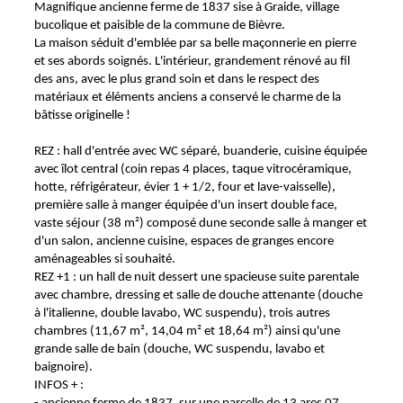
Magnifique ancienne ferme de 1837 sise à Graide, village
bucolique et paisible de la commune de Bièvre.
La maison séduit d'emblée par sa belle maçonnerie en pierre
et ses abords soignés. L'intérieur, grandement rénové au fil
des ans, avec le plus grand soin et dans le respect des
matériaux et éléments anciens a conservé le charme de la
bâtisse originelle !
REZ : hall d'entrée avec WC séparé, buanderie, cuisine équipée
avec îlot central (coin repas 4 places, taque vitrocéramique,
hotte, réfrigérateur, évier 1 + 1/2, four et lave-vaisselle),
première salle à manger équipée d'un insert double face,
vaste séjour (38 m²) composé dune seconde salle à manger et
d'un salon, ancienne cuisine, espaces de granges encore
aménageables si souhaité.
REZ +1 : un hall de nuit dessert une spacieuse suite parentale
avec chambre, dressing et salle de douche attenante (douche
à l'italienne, double lavabo, WC suspendu), trois autres
chambres (11,67 m², 14,04 m² et 18,64 m²) ainsi qu'une
grande salle de bain (douche, WC suspendu, lavabo et
baignoire).
INFOS + :