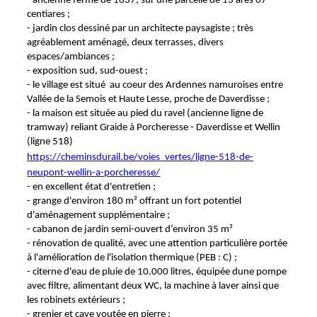
- ancienne ferme de 1837, sur une parcelle de 13 ares 07
centiares ;
- jardin clos dessiné par un architecte paysagiste ; très
agréablement aménagé, deux terrasses, divers
espaces/ambiances ;
- exposition sud, sud-ouest ;
- le village est situé au coeur des Ardennes namuroises entre
Vallée de la Semois et Haute Lesse, proche de Daverdisse ;
- la maison est située au pied du ravel (ancienne ligne de
tramway) reliant Graide à Porcheresse - Daverdisse et Wellin
(ligne 518)
https://cheminsdurail.be/voies_vertes/ligne-518-de-
neupont-wellin-a-porcheresse/
- en excellent état d'entretien ;
- grange d'environ 180 m² offrant un fort potentiel
d'aménagement supplémentaire ;
- cabanon de jardin semi-ouvert d’environ 35 m²
- rénovation de qualité, avec une attention particulière portée
à l'amélioration de l'isolation thermique (PEB : C) ;
- citerne d'eau de pluie de 10.000 litres, équipée dune pompe
avec filtre, alimentant deux WC, la machine à laver ainsi que
les robinets extérieurs ;
- grenier et cave voutée en pierre ;