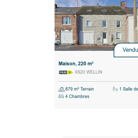
- conduites d'évacuation des eaux renouvelées 
- cheminée du séjour tubée
- sur une parcelle de 12 ares 20 centiares bien 
murets à l'avant avec grille d'accès électrique, te
pierre à l'arrière, abri à bois, pelouse,
- en zone d'aléa d'inondation car à proximité de 
n'a jamais été inondée !
Vend
- RC net 466 euros.
Prévoir de rembourser aux locataires sortant le
restant dans la cuve.
Maison, 220 m²
Le propriétaire vendeur du bien dispose de la fac
6920 WELLIN
manière totalement libre et autonome, de vendr
vendre. S’il décide de vendre, il n’est nullement 
retenir l’offre la plus élevée mais choisit celle qui
879 m² Terrain
1 Salle d
le mieux au regard de ses propres critères (mon
4 Chambres
l’offre, conditions suspensives, délai de signatur
Les nombreux atouts du village de Belvaux:
Accessibilité
: Belvaux est très bien située 
souhaitent profiter de la tranquillité de la 
en restant connectés aux commodités. La p