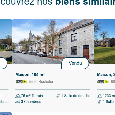
biens similai
couvrez nos
e (ou salle
us de 50 m²
avec beaucoup
 rénovée en
a signature
u
Vendu
2, isolée
Maison, 105 m²
Maison, 
iquaires,
5580 Rochefort
68
ch (daterait
tatiques,
e bain
76 m² Terrain
1 Salle de douche
1233 m²
mbres
3 Chambres
1 Salle
 (stockage de