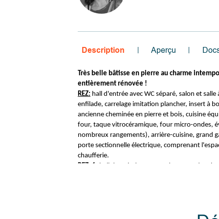
Description
Aperçu
Doc
Très belle bâtisse en pierre au charme intempo
entièrement rénovée !
REZ:
hall d'entrée avec WC séparé, salon et salle
enfilade, carrelage imitation plancher, insert à b
ancienne cheminée en pierre et bois, cuisine équi
four, taque vitrocéramique, four micro-ondes, év
nombreux rangements), arrière-cuisine, grand g
porte sectionnelle électrique, comprenant l'espa
chaufferie.
REZ+1:
hall de nuit desservant deux grandes ch
aménagées de spacieux placards, un bureau (ou 
chambre), salle de douche entièrement carrelée
lavabo et WC). L'espace d'environ 33 m² situé a
garage pourrait être aménagé (non mansardé, e
hauteur jusqu'au faite du toit).