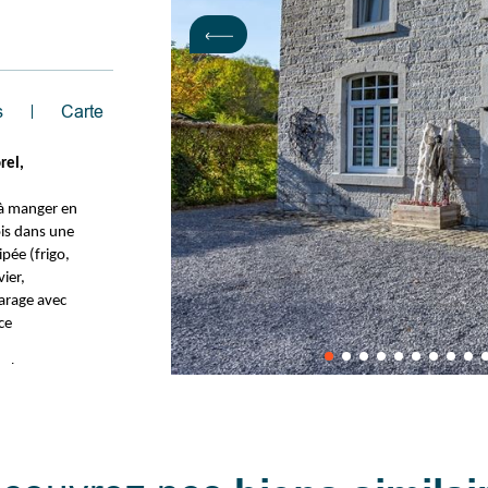
s
Carte
rel,
 à manger en
ois dans une
pée (frigo,
ier,
arage avec
ce
ambres
petite
 (douche,
u dessus du
nviron 6m de