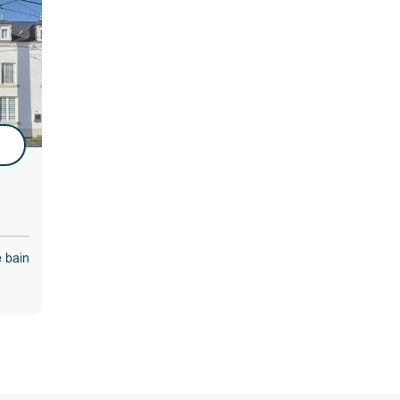
en 2017,
aménagée:
rrasse en
la Lesse, mais
u
 mazout
ulté, de
e ou ne pas
tenu de
 lui convient
e bain
tant de
e, …).
pour ceux qui
campagne tout
roximité avec