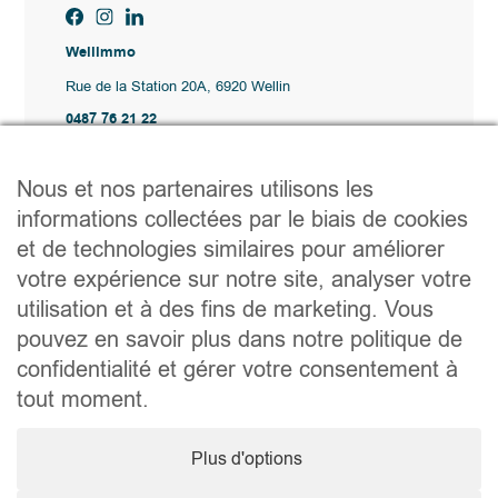
Wellimmo
Rue de la Station 20A, 6920 Wellin
0487 76 21 22
Vente@wellimmo.be
Plan du site
Nous et nos partenaires utilisons les
Acheter
informations collectées par le biais de cookies
Louer
et de technologies similaires pour améliorer
Vendre
Agence
votre expérience sur notre site, analyser votre
Contact
utilisation et à des fins de marketing. Vous
Liens utiles
pouvez en savoir plus dans notre politique de
Conseils pratiques pour vendre ou louer
confidentialité et gérer votre consentement à
Préparer un déménagement
Documents utiles
tout moment.
Notaire.be
Société
Plus d'options
TVA. BE 0464.629.802 • IPI : 510350 RC professionnelle et